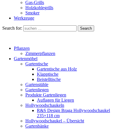
Gas-Grills
Holzkohlegrills
Smoker
Werkzeuge
Search for:
Search
Pflanzen
Zimmerpflanzen
Gartenmöbel
Gartentische
Gartentische aus Holz
Klapptische
Beistelltische
Gartenstühle
Gartenliegen
Produkte Gartenliegen
Auflagen für Liegen
Hollywoodschaukeln
R&S Design Braga Hollywoodschaukel
235×118 cm
Hollywoodschaukel – Übersicht
Gartenbänke