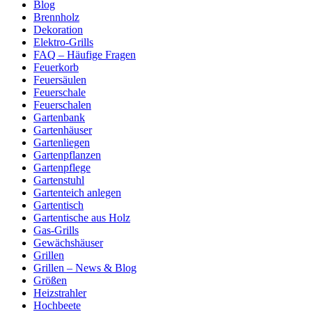
Blog
Brennholz
Dekoration
Elektro-Grills
FAQ – Häufige Fragen
Feuerkorb
Feuersäulen
Feuerschale
Feuerschalen
Gartenbank
Gartenhäuser
Gartenliegen
Gartenpflanzen
Gartenpflege
Gartenstuhl
Gartenteich anlegen
Gartentisch
Gartentische aus Holz
Gas-Grills
Gewächshäuser
Grillen
Grillen – News & Blog
Größen
Heizstrahler
Hochbeete