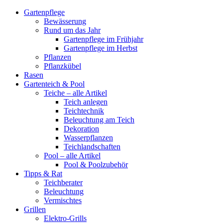
Gartenpflege
Bewässerung
Rund um das Jahr
Gartenpflege im Frühjahr
Gartenpflege im Herbst
Pflanzen
Pflanzkübel
Rasen
Gartenteich & Pool
Teiche – alle Artikel
Teich anlegen
Teichtechnik
Beleuchtung am Teich
Dekoration
Wasserpflanzen
Teichlandschaften
Pool – alle Artikel
Pool & Poolzubehör
Tipps & Rat
Teichberater
Beleuchtung
Vermischtes
Grillen
Elektro-Grills