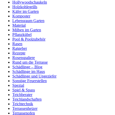
Hollywoodschaukeln
Holzkohlegrills
Käfer im Garten
Komposter
Lebensraum Garten
Material
Milben im Garten
Pflanzkübel
Pool & Poolzubehör
Rasen
Ratgeber
Rezepte
Rosenspaliere
Rund um die Terrasse
Schädlinge – Blog
Schädlinge im Haus
Schädlinge und Ungeziefer
Sonstige Feuerstellen
Spezial
Spiel & Spass
Teichberater
Teichlandschaften
Teichtechnik
Terrassenheizer
Terrassenofen