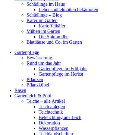
Schädlinge im Haus
Lebensmittelmotten bekämpfen
Schädlinge – Blog
Käfer im Garten
Kartoffelkäfer
Milben im Garten
Die Spinnmilbe
Blattläuse und Co. im Garten
Gartenpflege
Bewässerung
Rund um das Jahr
Gartenpflege im Frühjahr
Gartenpflege im Herbst
Pflanzen
Pflanzkübel
Rasen
Gartenteich & Pool
Teiche – alle Artikel
Teich anlegen
Teichtechnik
Beleuchtung am Teich
Dekoration
Wasserpflanzen
Teichlandschaften