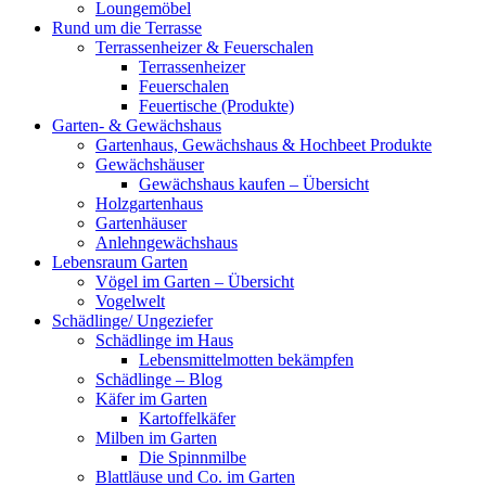
Loungemöbel
Rund um die Terrasse
Terrassenheizer & Feuerschalen
Terrassenheizer
Feuerschalen
Feuertische (Produkte)
Garten- & Gewächshaus
Gartenhaus, Gewächshaus & Hochbeet Produkte
Gewächshäuser
Gewächshaus kaufen – Übersicht
Holzgartenhaus
Gartenhäuser
Anlehngewächshaus
Lebensraum Garten
Vögel im Garten – Übersicht
Vogelwelt
Schädlinge/ Ungeziefer
Schädlinge im Haus
Lebensmittelmotten bekämpfen
Schädlinge – Blog
Käfer im Garten
Kartoffelkäfer
Milben im Garten
Die Spinnmilbe
Blattläuse und Co. im Garten