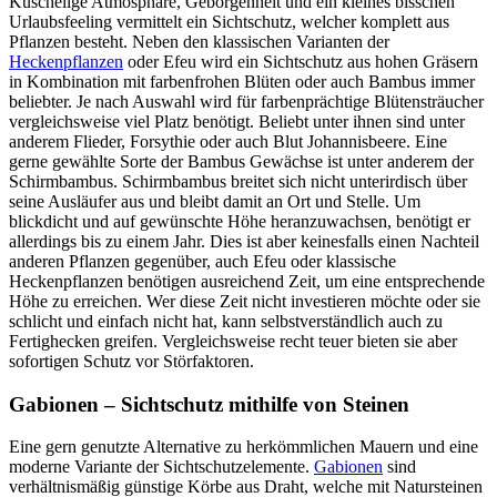
Kuschelige Atmosphäre, Geborgenheit und ein kleines bisschen
Urlaubsfeeling vermittelt ein Sichtschutz, welcher komplett aus
Pflanzen besteht. Neben den klassischen Varianten der
Heckenpflanzen
oder Efeu wird ein Sichtschutz aus hohen Gräsern
in Kombination mit farbenfrohen Blüten oder auch Bambus immer
beliebter. Je nach Auswahl wird für farbenprächtige Blütensträucher
vergleichsweise viel Platz benötigt. Beliebt unter ihnen sind unter
anderem Flieder, Forsythie oder auch Blut Johannisbeere. Eine
gerne gewählte Sorte der Bambus Gewächse ist unter anderem der
Schirmbambus. Schirmbambus breitet sich nicht unterirdisch über
seine Ausläufer aus und bleibt damit an Ort und Stelle. Um
blickdicht und auf gewünschte Höhe heranzuwachsen, benötigt er
allerdings bis zu einem Jahr. Dies ist aber keinesfalls einen Nachteil
anderen Pflanzen gegenüber, auch Efeu oder klassische
Heckenpflanzen benötigen ausreichend Zeit, um eine entsprechende
Höhe zu erreichen. Wer diese Zeit nicht investieren möchte oder sie
schlicht und einfach nicht hat, kann selbstverständlich auch zu
Fertighecken greifen. Vergleichsweise recht teuer bieten sie aber
sofortigen Schutz vor Störfaktoren.
Gabionen – Sichtschutz mithilfe von Steinen
Eine gern genutzte Alternative zu herkömmlichen Mauern und eine
moderne Variante der Sichtschutzelemente.
Gabionen
sind
verhältnismäßig günstige Körbe aus Draht, welche mit Natursteinen