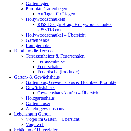
Gartenliegen
Produkte Gartenliegen
Auflagen für Liegen
Hollywoodschaukeln
R&S Design Braga Hollywoodschaukel
235×118 cm
Hollywoodschaukel – Übersicht
Gartenbänke
Loungemöbel
Rund um die Terrasse
Terrassenheizer & Feuerschalen
Terrassenheizer
Feuerschalen
Feuertische (Produkte)
Garten- & Gewächshaus
Gartenhaus, Gewächshaus & Hochbeet Produkte
Gewächshäuser
Gewächshaus kaufen – Übersicht
Holzgartenhaus
Gartenhäuser
Anlehngewächshaus
Lebensraum Garten
Vögel im Garten – Übersicht
Vogelwelt
Schädlinge/ Ungeziefer